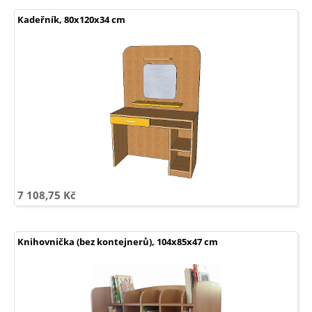
ZŠ
-
Šatní
skříně
a
Kadeřník, 80x120x34 cm
lavičky
Elektrické
podnože
a
stoly
7 108,75 Kč
Knihovnička (bez kontejnerů), 104x85x47 cm