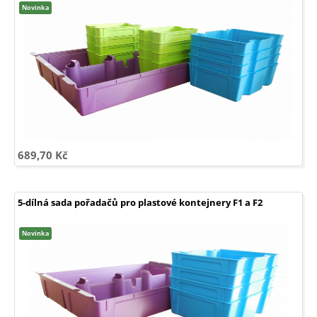
Novinka
MŠ
-
Skříňky
a
plastové
boxy
-
Skříňky
PROMIDI
-
Hrací
koutky
-
Plastové
kontejnery
Gratnells
MŠ
-
689,70 Kč
Stoly
-
s
kovovou
podnoží
-
5-dílná sada pořadačů pro plastové kontejnery F1 a F2
s
dřevěnou
podnoží
Novinka
MŠ
-
Židle
-
kovové
-
dřevěné
MŠ