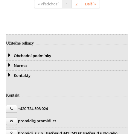
« Předchozí
1
2
Další »
Užitečné odkazy
Obchodní podmínky
Norma
Kontakty
Kontakt
+420 734 598 024
promidi@promidi.cz
Promidi, s.r.o., Petřvald 441, 742 60 Petřvald u Nového