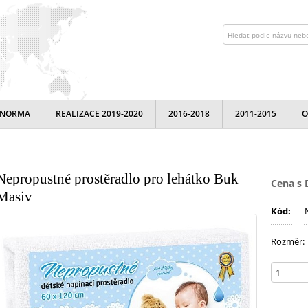
NORMA
REALIZACE 2019-2020
2016-2018
2011-2015
O
Nepropustné prostěradlo pro lehátko Buk
Cena s 
Masiv
Kód:
Rozměr: