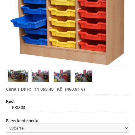
MŠ
-
Skříňky
a
plastové
boxy
-
Skříňky
PROMIDI
-
Hrací
koutky
-
Plastové
kontejnery
Gratnells
MŠ
-
Stoly
-
s
kovovou
podnoží
-
s
dřevěnou
Cena s DPH:
11 059,40
Kč
(460,81 €)
podnoží
Kód:
MŠ
-
Židle
PRO 03
-
kovové
Barvy kontejnerů:
-
dřevěné
MŠ