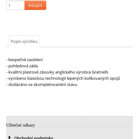
-
Šatní
skříňky
a
lavičky
MŠ
-
Umývárny
a
WC
příčky
MŠ
-
Molitanové
stavebnice
Popis výrobku
a
vybavení
MŠ
-
Praktické
doplňky
- bezpečné zaoblení
- pohledová záda
ZŠ
-
vybavení
- kvalitní plastové zásuvky anglického výrobce Gratnells
školních
tříd
- vyrobeno klasickou technologií lepených kolíkovaných spojů
-
Žákovské
- dodáváno ve zkompletovaném stavu
lavice
-
Žákovské
židle
-
Pro
učitele
ZŠ
-
Univerzální
a
jídelní
Užitečné odkazy
stoly
a
židle
Obchodní podmínky