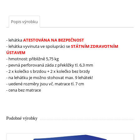
-
Šatní
skříňky
a
lavičky
MŠ
-
Umývárny
Popis výrobku
a
WC
příčky
MŠ
-
Molitanové
- lehátka
ATESTOVÁNA NA BEZPEČNOST
stavebnice
a
vybavení
- lehátka
vyvinuta ve spolupráci se
STÁTNÍM ZDRAVOTNÍM
ÚSTAVEM
MŠ
-
Praktické
- hmotnost: přibližně 5,75 kg
doplňky
- pevná perforovaná záda z překližky tl. 6,3 mm
ZŠ
-
- 2 x kolečko s brzdou + 2 x kolečko bez brzdy
vybavení
školních
tříd
- na lehátku je možno stohovat max. 9 lehátek!
-
- uedené rozměry jsou vč. matrace tl. 7 cm
Žákovské
lavice
- cena bez matrace
-
Žákovské
židle
-
Pro
učitele
Podobné výrobky
ZŠ
-
Univerzální
a
jídelní
stoly
a
židle