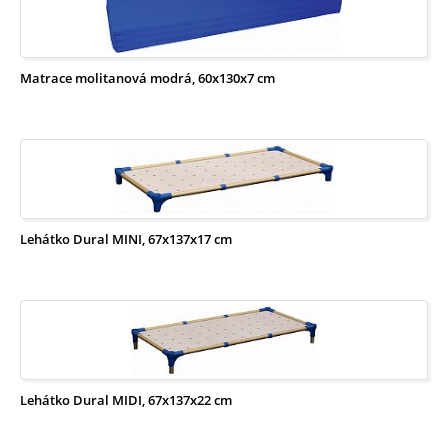
ZŠ
-
Šatní
skříně
a
lavičky
Elektrické
podnože
a
Matrace molitanová modrá, 60x130x7 cm
stoly
Lehátko Dural MINI, 67x137x17 cm
Lehátko Dural MIDI, 67x137x22 cm