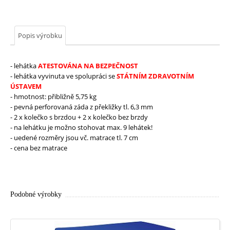
-
Šatní
skříňky
a
lavičky
MŠ
-
Umývárny
Popis výrobku
a
WC
příčky
MŠ
-
Molitanové
- lehátka
ATESTOVÁNA NA BEZPEČNOST
stavebnice
a
vybavení
- lehátka
vyvinuta ve spolupráci se
STÁTNÍM ZDRAVOTNÍM
ÚSTAVEM
MŠ
-
Praktické
- hmotnost: přibližně 5,75 kg
doplňky
- pevná perforovaná záda z překližky tl. 6,3 mm
ZŠ
-
- 2 x kolečko s brzdou + 2 x kolečko bez brzdy
vybavení
školních
tříd
- na lehátku je možno stohovat max. 9 lehátek!
-
- uedené rozměry jsou vč. matrace tl. 7 cm
Žákovské
lavice
- cena bez matrace
-
Žákovské
židle
-
Pro
učitele
Podobné výrobky
ZŠ
-
Univerzální
a
jídelní
stoly
a
židle