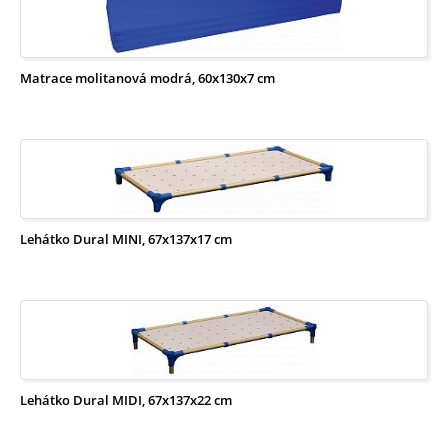
ZŠ
-
Šatní
skříně
a
lavičky
Elektrické
podnože
a
Matrace molitanová modrá, 60x130x7 cm
stoly
Lehátko Dural MINI, 67x137x17 cm
Lehátko Dural MIDI, 67x137x22 cm